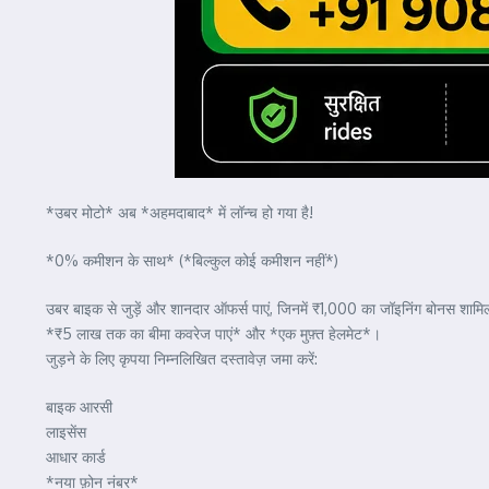
*उबर मोटो* अब *अहमदाबाद* में लॉन्च हो गया है!
*0% कमीशन के साथ* (*बिल्कुल कोई कमीशन नहीं*)
उबर बाइक से जुड़ें और शानदार ऑफर्स पाएं, जिनमें ₹1,000 का जॉइनिंग बोनस शामि
*₹5 लाख तक का बीमा कवरेज पाएं* और *एक मुफ़्त हेलमेट*।
जुड़ने के लिए कृपया निम्नलिखित दस्तावेज़ जमा करें:
बाइक आरसी
लाइसेंस
आधार कार्ड
*नया फ़ोन नंबर*