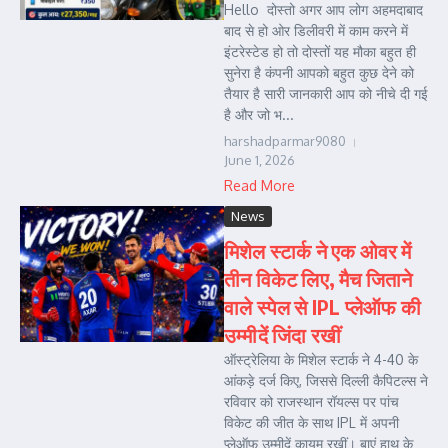
Hello दोस्तो अगर आप लोग अहमदाबाद
बाद से हो ओर डिलीवरी में काम करने में
इंटरेस्टेड हो तो दोस्तों यह मौका बहुत ही
सुनेरा है कंपनी आपको बहुत कुछ देने को
तैयार है सारी जानकारी आप को नीचे दी गई
है और जो भ...
harshadparmar9080
June 1, 2026
Read More
News
मिशेल स्टार्क ने एक ओवर में
तीन विकेट लिए, मैच जिताने
वाले स्पेल से IPL प्लेऑफ की
उम्मीदें जिंदा रखीं
ऑस्ट्रेलिया के मिशेल स्टार्क ने 4-40 के
आंकड़े दर्ज किए, जिससे दिल्ली कैपिटल्स ने
रविवार को राजस्थान रॉयल्स पर पांच
विकेट की जीत के साथ IPL में अपनी
प्लेऑफ उम्मीदें कायम रखीं। बाएं हाथ के