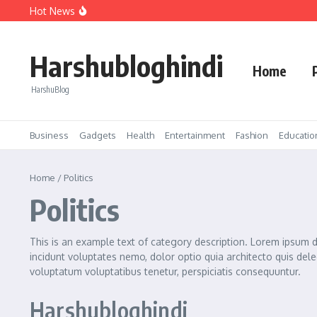
🔥 उबर मोटो के साथ सफलता की राइड शुरू करें!
Hot News
मिशेल स्टार्क ने एक ओवर में तीन विकेट लिए, मैच जिताने वाले स
वीडियो बनाने वाले की वा गई बल्ले बल्ले क्योंकि facebook अ
Harshubloghindi
Home
HarshuBlog
Business
Gadgets
Health
Entertainment
Fashion
Educatio
Home
/
Politics
Politics
This is an example text of category description. Lorem ipsum do
incidunt voluptates nemo, dolor optio quia architecto quis dele
voluptatum voluptatibus tenetur, perspiciatis consequuntur.
Harshubloghindi